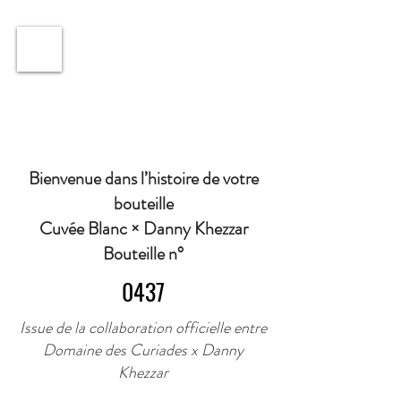
ℹ️ Horaire · Lundi au Vendredi : 9h à 11h et 16h30 à
18h30 | Mercredi : Fermé | Samedi : 9h à 11h30 ·
Bienvenue dans l’histoire de votre
bouteille
Cuvée Blanc × Danny Khezzar
Bouteille n°
0437
Issue de la collaboration officielle entre
Domaine des Curiades x Danny
Khezzar