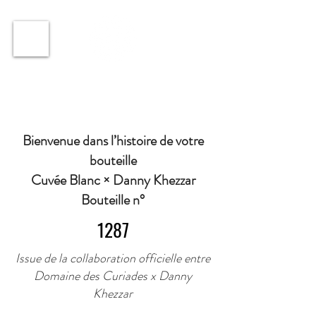
ℹ️ Horaire · Lundi au Vendredi : 9h à 11h et 16h30 à
18h30 | Mercredi : Fermé | Samedi : 9h à 11h30 ·
Bienvenue dans l’histoire de votre
bouteille
Cuvée Blanc × Danny Khezzar
Bouteille n°
1287
Issue de la collaboration officielle entre
Domaine des Curiades x Danny
Khezzar