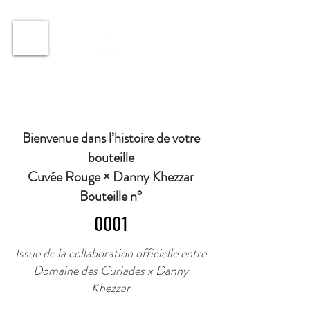
ℹ️ Horaire · Lundi au Vendredi : 9h à 11h et 16h30 à
18h30 | Mercredi : Fermé | Samedi : 9h à 11h30 ·
Bienvenue dans l’histoire de votre
bouteille
Cuvée Rouge × Danny Khezzar
Bouteille n°
0001
Issue de la collaboration officielle entre
Domaine des Curiades x Danny
Khezzar