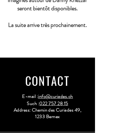
imaginés autour de Danny Khezzar
seront bientôt disponibles.
La suite arrive très prochainement.
CONTACT
E-mail :
info@curiades.ch
Such :
022 757 28 15
Address: Chemin des Curiades 49,
1233 Bernex