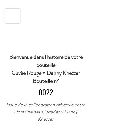
ℹ️ Horaire · Lundi au Vendredi : 9h à 11h et 16h30 à
18h30 | Mercredi : Fermé | Samedi : 9h à 11h30 ·
Bienvenue dans l’histoire de votre
bouteille
Cuvée Rouge × Danny Khezzar
Bouteille n°
0022
Issue de la collaboration officielle entre
Domaine des Curiades x Danny
Khezzar