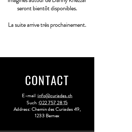
imaginés autour de Danny Khezzar
seront bientôt disponibles.
La suite arrive très prochainement.
CONTACT
E-mail :
info@curiades.ch
Such :
022 757 28 15
Address: Chemin des Curiades 49,
1233 Bernex