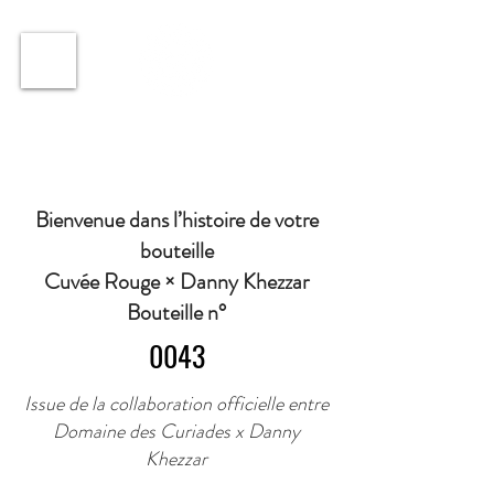
ℹ️ Horaire · Lundi au Vendredi : 9h à 11h et 16h30 à
18h30 | Mercredi : Fermé | Samedi : 9h à 11h30 ·
Bienvenue dans l’histoire de votre
bouteille
Cuvée Rouge × Danny Khezzar
Bouteille n°
0043
Issue de la collaboration officielle entre
Domaine des Curiades x Danny
Khezzar