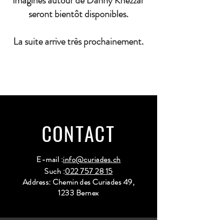
imaginés autour de Danny Khezzar
seront bientôt disponibles.
La suite arrive très prochainement.
CONTACT
E-mail :
info@curiades.ch
Such :
022 757 28 15
Address: Chemin des Curiades 49,
1233 Bernex