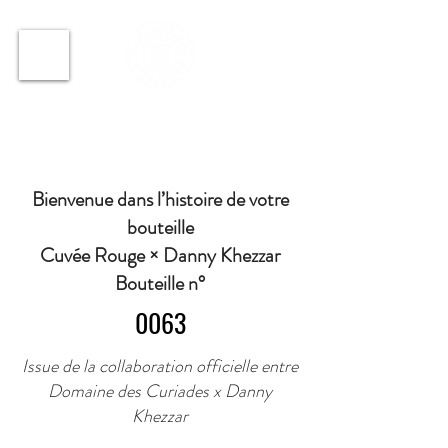
ℹ️ Horaire · Lundi au Vendredi : 9h à 11h et 16h30 à
18h30 | Mercredi : Fermé | Samedi : 9h à 11h30 ·
Bienvenue dans l’histoire de votre
bouteille
Cuvée Rouge × Danny Khezzar
Bouteille n°
0063
Issue de la collaboration officielle entre
Domaine des Curiades x Danny
Khezzar