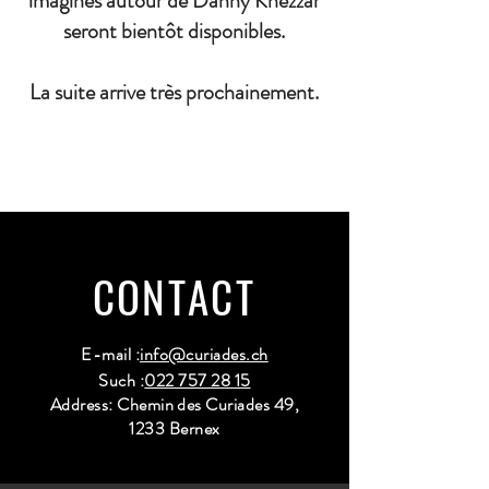
imaginés autour de Danny Khezzar
seront bientôt disponibles.
La suite arrive très prochainement.
CONTACT
E-mail :
info@curiades.ch
Such :
022 757 28 15
Address: Chemin des Curiades 49,
1233 Bernex