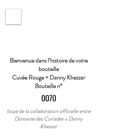
ℹ️ Horaire · Lundi au Vendredi : 9h à 11h et 16h30 à
18h30 | Mercredi : Fermé | Samedi : 9h à 11h30 ·
Bienvenue dans l’histoire de votre
bouteille
Cuvée Rouge × Danny Khezzar
Bouteille n°
0070
Issue de la collaboration officielle entre
Domaine des Curiades x Danny
Khezzar