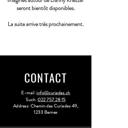
imaginés autour de Danny Khezzar
seront bientôt disponibles.
La suite arrive très prochainement.
CONTACT
E-mail :
info@curiades.ch
Such :
022 757 28 15
Address: Chemin des Curiades 49,
1233 Bernex