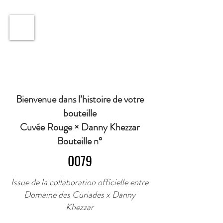
ℹ️ Horaire · Lundi au Vendredi : 9h à 11h et 16h30 à
18h30 | Mercredi : Fermé | Samedi : 9h à 11h30 ·
Bienvenue dans l’histoire de votre
bouteille
Cuvée Rouge × Danny Khezzar
Bouteille n°
0079
Issue de la collaboration officielle entre
Domaine des Curiades x Danny
Khezzar