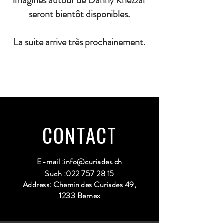
imaginés autour de Danny Khezzar
seront bientôt disponibles.
La suite arrive très prochainement.
CONTACT
E-mail :
info@curiades.ch
Such :
022 757 28 15
Address: Chemin des Curiades 49,
1233 Bernex