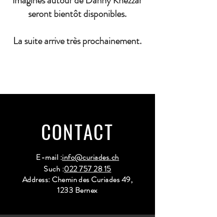
imaginés autour de Danny Khezzar
seront bientôt disponibles.
La suite arrive très prochainement.
CONTACT
E-mail :
info@curiades.ch
Such :
022 757 28 15
Address: Chemin des Curiades 49,
1233 Bernex