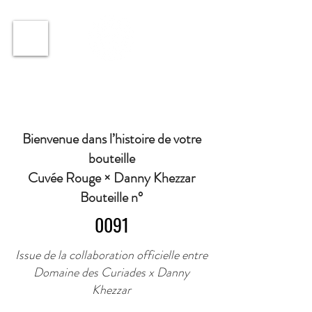
ℹ️ Horaire · Lundi au Vendredi : 9h à 11h et 16h30 à
18h30 | Mercredi : Fermé | Samedi : 9h à 11h30 ·
Bienvenue dans l’histoire de votre
bouteille
Cuvée Rouge × Danny Khezzar
Bouteille n°
0091
Issue de la collaboration officielle entre
Domaine des Curiades x Danny
Khezzar