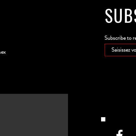
SUB
Subscribe to r
nex