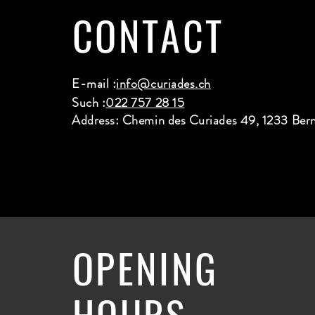
CONTACT
E-mail :
info@curiades.ch
Such :
022 757 28 15
Address: Chemin des Curiades 49, 1233 Ber
OPENING
HOURS