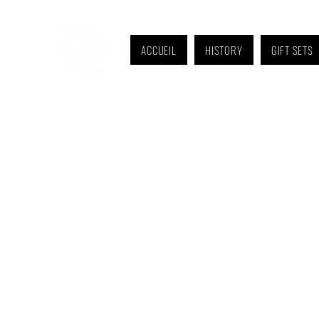
ACCUEIL
HISTORY
GIFT SETS
Monday to Friday: 9 a.m. to 11 a.m. and 