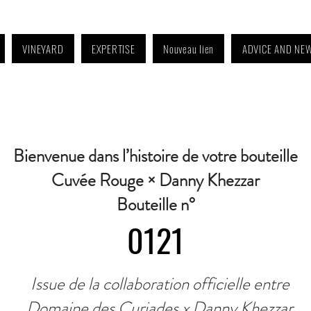
VINEYARD
EXPERTISE
Nouveau lien
ADVICE AND NE
4:30 p.m. to 6:30 p.m. | Wednesday: Closed | Saturday: 9 a.m. to 11:30 a.m. · C
Bienvenue dans l’histoire de votre bouteille
Cuvée Rouge × Danny Khezzar
Bouteille n°
0121
Issue de la collaboration officielle entre
Domaine des Curiades x Danny Khezzar