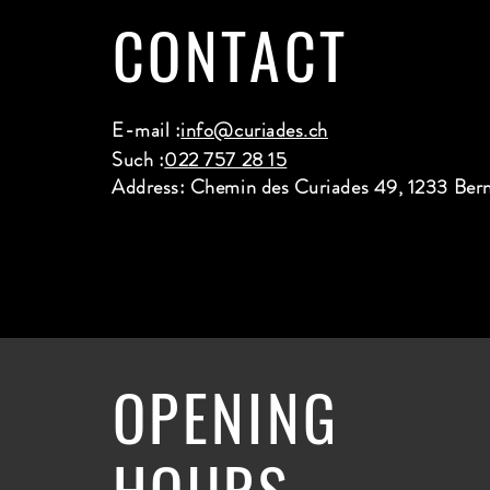
CONTACT
E-mail :
info@curiades.ch
Such :
022 757 28 15
Address: Chemin des Curiades 49, 1233 Ber
OPENING
HOURS