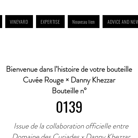
VINEYARD
EXPERTISE
Nouveau lien
ADVICE AND NE
4:30 p.m. to 6:30 p.m. | Wednesday: Closed | Saturday: 9 a.m. to 11:30 a.m. · C
Bienvenue dans l’histoire de votre bouteille
Cuvée Rouge × Danny Khezzar
Bouteille n°
0139
Issue de la collaboration officielle entre
Domaine des Curiades x Danny Khezzar