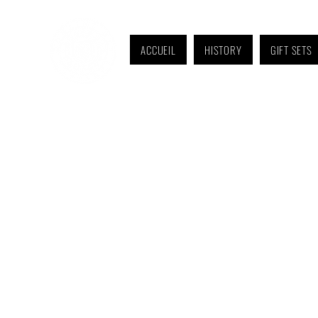
ACCUEIL
HISTORY
GIFT SETS
Monday to Friday: 9 a.m. to 11 a.m. and 