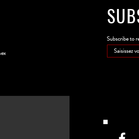
SUB
Subscribe to r
nex