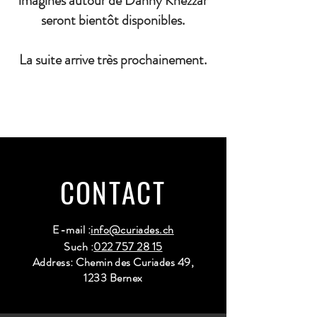
imaginés autour de Danny Khezzar
seront bientôt disponibles.
La suite arrive très prochainement.
CONTACT
E-mail :
info@curiades.ch
Such :
022 757 28 15
Address: Chemin des Curiades 49,
1233 Bernex