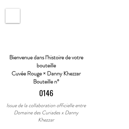
ℹ️ Horaire · Lundi au Vendredi : 9h à 11h et 16h30 à
18h30 | Mercredi : Fermé | Samedi : 9h à 11h30 ·
Bienvenue dans l’histoire de votre
bouteille
Cuvée Rouge × Danny Khezzar
Bouteille n°
0146
Issue de la collaboration officielle entre
Domaine des Curiades x Danny
Khezzar