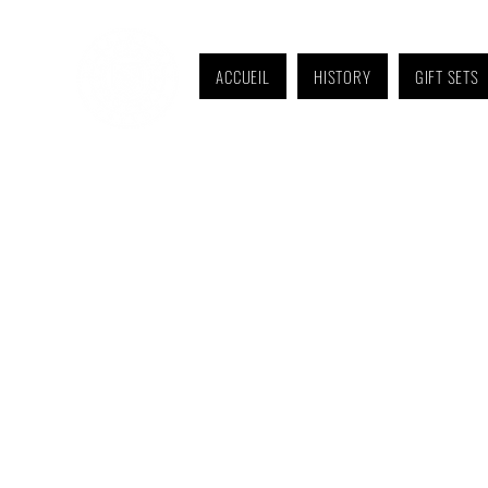
ACCUEIL
HISTORY
GIFT SETS
Monday to Friday: 9 a.m. to 11 a.m. and 