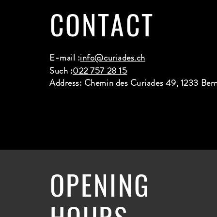
CONTACT
E-mail :
info@curiades.ch
Such :
022 757 28 15
Address: Chemin des Curiades 49, 1233 Ber
OPENING
HOURS