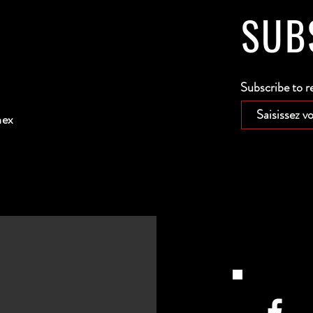
SUB
Subscribe to r
nex