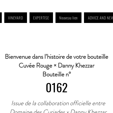
VINEYARD
EXPERTISE
Nouveau lien
ADVICE AND NE
4:30 p.m. to 6:30 p.m. | Wednesday: Closed | Saturday: 9 a.m. to 11:30 a.m. · C
Bienvenue dans l’histoire de votre bouteille
Cuvée Rouge × Danny Khezzar
Bouteille n°
0162
Issue de la collaboration officielle entre
Domaine des Curiades x Danny Khezzar