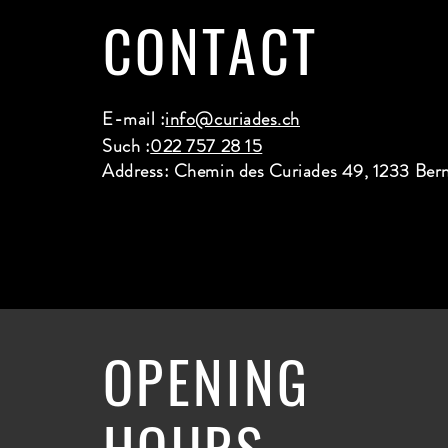
CONTACT
E-mail :
info@curiades.ch
Such :
022 757 28 15
Address: Chemin des Curiades 49, 1233 Ber
OPENING
HOURS