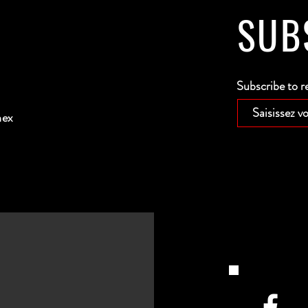
SUB
Subscribe to r
nex