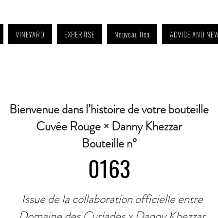
VINEYARD
EXPERTISE
Nouveau lien
ADVICE AND NE
4:30 p.m. to 6:30 p.m. | Wednesday: Closed | Saturday: 9 a.m. to 11:30 a.m. · C
Bienvenue dans l’histoire de votre bouteille
Cuvée Rouge × Danny Khezzar
Bouteille n°
0163
Issue de la collaboration officielle entre
Domaine des Curiades x Danny Khezzar