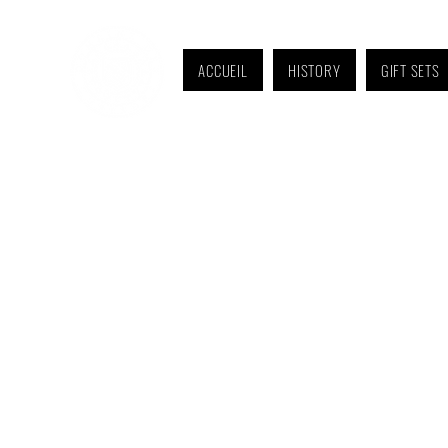
ACCUEIL
HISTORY
GIFT SETS
Monday to Friday: 9 a.m. to 11 a.m. and 