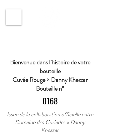
ℹ️ Horaire · Lundi au Vendredi : 9h à 11h et 16h30 à
18h30 | Mercredi : Fermé | Samedi : 9h à 11h30 ·
Bienvenue dans l’histoire de votre
bouteille
Cuvée Rouge × Danny Khezzar
Bouteille n°
0168
Issue de la collaboration officielle entre
Domaine des Curiades x Danny
Khezzar