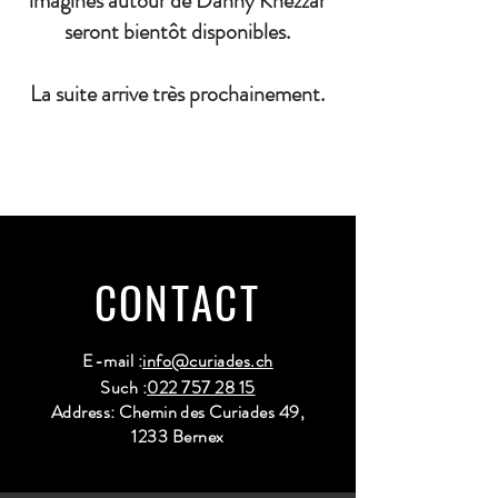
imaginés autour de Danny Khezzar
seront bientôt disponibles.
La suite arrive très prochainement.
CONTACT
E-mail :
info@curiades.ch
Such :
022 757 28 15
Address: Chemin des Curiades 49,
1233 Bernex