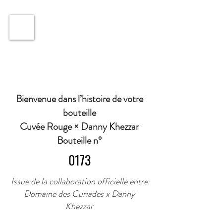
ℹ️ Horaire · Lundi au Vendredi : 9h à 11h et 16h30 à
18h30 | Mercredi : Fermé | Samedi : 9h à 11h30 ·
Bienvenue dans l’histoire de votre
bouteille
Cuvée Rouge × Danny Khezzar
Bouteille n°
0173
Issue de la collaboration officielle entre
Domaine des Curiades x Danny
Khezzar