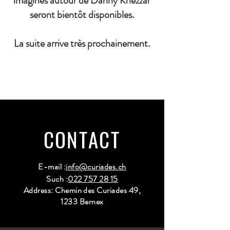
imaginés autour de Danny Khezzar
seront bientôt disponibles.
La suite arrive très prochainement.
CONTACT
E-mail :
info@curiades.ch
Such :
022 757 28 15
Address: Chemin des Curiades 49,
1233 Bernex