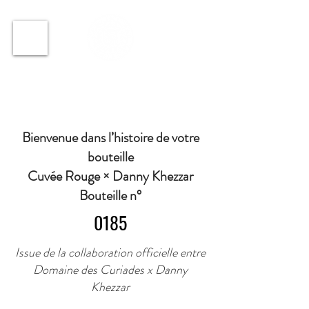
ℹ️ Horaire · Lundi au Vendredi : 9h à 11h et 16h30 à
18h30 | Mercredi : Fermé | Samedi : 9h à 11h30 ·
Bienvenue dans l’histoire de votre
bouteille
Cuvée Rouge × Danny Khezzar
Bouteille n°
0185
Issue de la collaboration officielle entre
Domaine des Curiades x Danny
Khezzar