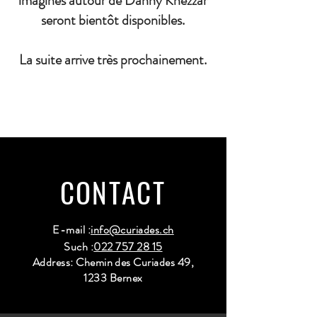
imaginés autour de Danny Khezzar
seront bientôt disponibles.
La suite arrive très prochainement.
CONTACT
E-mail :
info@curiades.ch
Such :
022 757 28 15
Address: Chemin des Curiades 49,
1233 Bernex