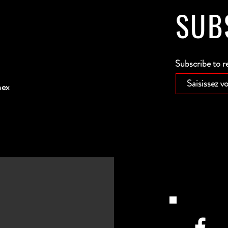
SUB
Subscribe to r
nex