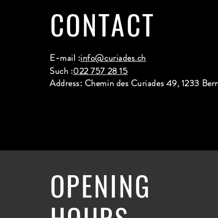
CONTACT
E-mail :
info@curiades.ch
Such :
022 757 28 15
Address: Chemin des Curiades 49, 1233 Ber
OPENING
HOURS