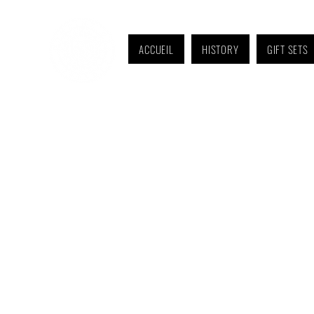
ACCUEIL
HISTORY
GIFT SETS
Monday to Friday: 9 a.m. to 11 a.m. and 