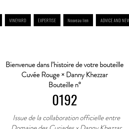
VINEYARD
EXPERTISE
Nouveau lien
ADVICE AND NE
4:30 p.m. to 6:30 p.m. | Wednesday: Closed | Saturday: 9 a.m. to 11:30 a.m. · C
Bienvenue dans l’histoire de votre bouteille
Cuvée Rouge × Danny Khezzar
Bouteille n°
0192
Issue de la collaboration officielle entre
Domaine des Curiades x Danny Khezzar