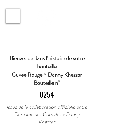
ℹ️ Horaire · Lundi au Vendredi : 9h à 11h et 16h30 à
18h30 | Mercredi : Fermé | Samedi : 9h à 11h30 ·
Bienvenue dans l’histoire de votre
bouteille
Cuvée Rouge × Danny Khezzar
Bouteille n°
0254
Issue de la collaboration officielle entre
Domaine des Curiades x Danny
Khezzar