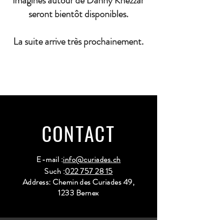
imaginés autour de Danny Khezzar
seront bientôt disponibles.
La suite arrive très prochainement.
CONTACT
E-mail :
info@curiades.ch
Such :
022 757 28 15
Address: Chemin des Curiades 49,
1233 Bernex