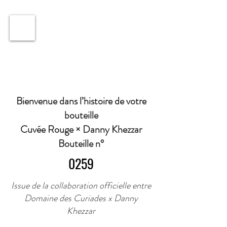
ℹ️ Horaire · Lundi au Vendredi : 9h à 11h et 16h30 à
18h30 | Mercredi : Fermé | Samedi : 9h à 11h30 ·
Bienvenue dans l’histoire de votre
bouteille
Cuvée Rouge × Danny Khezzar
Bouteille n°
0259
Issue de la collaboration officielle entre
Domaine des Curiades x Danny
Khezzar