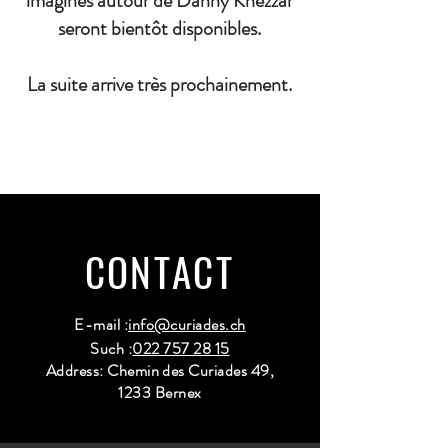
imaginés autour de Danny Khezzar
seront bientôt disponibles.
La suite arrive très prochainement.
CONTACT
E-mail :
info@curiades.ch
Such :
022 757 28 15
Address: Chemin des Curiades 49,
1233 Bernex