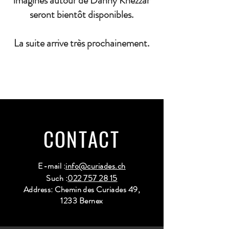
imaginés autour de Danny Khezzar
seront bientôt disponibles.
La suite arrive très prochainement.
CONTACT
E-mail :
info@curiades.ch
Such :
022 757 28 15
Address: Chemin des Curiades 49,
1233 Bernex