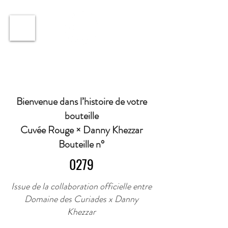
ℹ️ Horaire · Lundi au Vendredi : 9h à 11h et 16h30 à
18h30 | Mercredi : Fermé | Samedi : 9h à 11h30 ·
Bienvenue dans l’histoire de votre
bouteille
Cuvée Rouge × Danny Khezzar
Bouteille n°
0279
Issue de la collaboration officielle entre
Domaine des Curiades x Danny
Khezzar