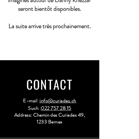
imaginés autour de Danny Khezzar
seront bientôt disponibles.
La suite arrive très prochainement.
CONTACT
E-mail :
info@curiades.ch
Such :
022 757 28 15
Address: Chemin des Curiades 49,
1233 Bernex