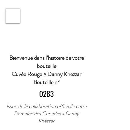
ℹ️ Horaire · Lundi au Vendredi : 9h à 11h et 16h30 à
18h30 | Mercredi : Fermé | Samedi : 9h à 11h30 ·
Bienvenue dans l’histoire de votre
bouteille
Cuvée Rouge × Danny Khezzar
Bouteille n°
0283
Issue de la collaboration officielle entre
Domaine des Curiades x Danny
Khezzar