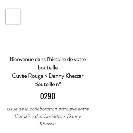
ℹ️ Horaire · Lundi au Vendredi : 9h à 11h et 16h30 à
18h30 | Mercredi : Fermé | Samedi : 9h à 11h30 ·
Bienvenue dans l’histoire de votre
bouteille
Cuvée Rouge × Danny Khezzar
Bouteille n°
0290
Issue de la collaboration officielle entre
Domaine des Curiades x Danny
Khezzar