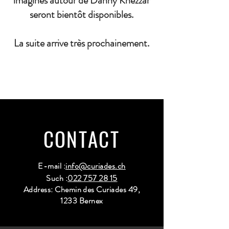
imaginés autour de Danny Khezzar
seront bientôt disponibles.
La suite arrive très prochainement.
CONTACT
E-mail :
info@curiades.ch
Such :
022 757 28 15
Address: Chemin des Curiades 49,
1233 Bernex