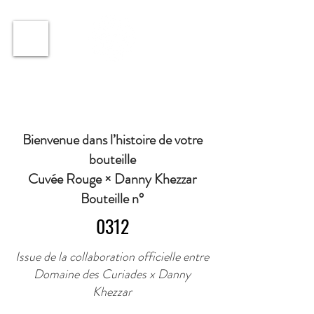
ℹ️ Horaire · Lundi au Vendredi : 9h à 11h et 16h30 à
18h30 | Mercredi : Fermé | Samedi : 9h à 11h30 ·
Bienvenue dans l’histoire de votre
bouteille
Cuvée Rouge × Danny Khezzar
Bouteille n°
0312
Issue de la collaboration officielle entre
Domaine des Curiades x Danny
Khezzar