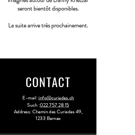
imaginés autour de Danny Khezzar
seront bientôt disponibles.
La suite arrive très prochainement.
CONTACT
E-mail :
info@curiades.ch
Such :
022 757 28 15
Address: Chemin des Curiades 49,
1233 Bernex