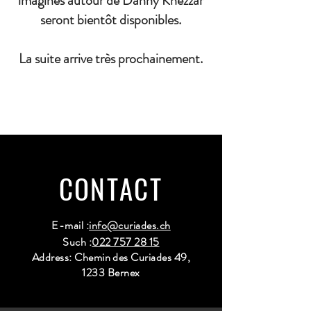
imaginés autour de Danny Khezzar
seront bientôt disponibles.
La suite arrive très prochainement.
CONTACT
E-mail :
info@curiades.ch
Such :
022 757 28 15
Address: Chemin des Curiades 49,
1233 Bernex