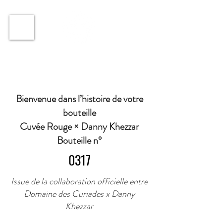
ℹ️ Horaire · Lundi au Vendredi : 9h à 11h et 16h30 à
18h30 | Mercredi : Fermé | Samedi : 9h à 11h30 ·
Bienvenue dans l’histoire de votre
bouteille
Cuvée Rouge × Danny Khezzar
Bouteille n°
0317
Issue de la collaboration officielle entre
Domaine des Curiades x Danny
Khezzar