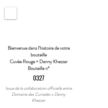
ℹ️ Horaire · Lundi au Vendredi : 9h à 11h et 16h30 à
18h30 | Mercredi : Fermé | Samedi : 9h à 11h30 ·
Bienvenue dans l’histoire de votre
bouteille
Cuvée Rouge × Danny Khezzar
Bouteille n°
0327
Issue de la collaboration officielle entre
Domaine des Curiades x Danny
Khezzar