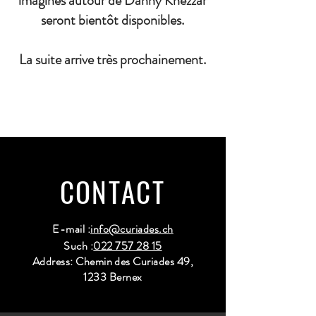
imaginés autour de Danny Khezzar
seront bientôt disponibles.
La suite arrive très prochainement.
CONTACT
E-mail :
info@curiades.ch
Such :
022 757 28 15
Address: Chemin des Curiades 49,
1233 Bernex