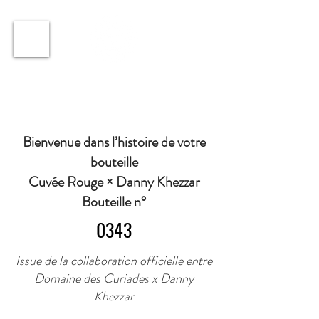
ℹ️ Horaire · Lundi au Vendredi : 9h à 11h et 16h30 à
18h30 | Mercredi : Fermé | Samedi : 9h à 11h30 ·
Bienvenue dans l’histoire de votre
bouteille
Cuvée Rouge × Danny Khezzar
Bouteille n°
0343
Issue de la collaboration officielle entre
Domaine des Curiades x Danny
Khezzar