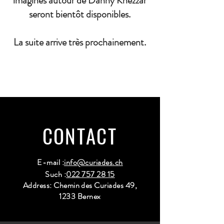
imaginés autour de Danny Khezzar
seront bientôt disponibles.
La suite arrive très prochainement.
CONTACT
E-mail :
info@curiades.ch
Such :
022 757 28 15
Address: Chemin des Curiades 49,
1233 Bernex