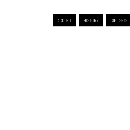
ACCUEIL
HISTORY
GIFT SETS
Monday to Friday: 9 a.m. to 11 a.m. and 