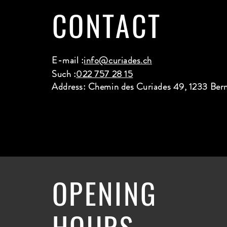
CONTACT
E-mail :
info@curiades.ch
Such :
022 757 28 15
Address: Chemin des Curiades 49, 1233 Ber
OPENING
HOURS