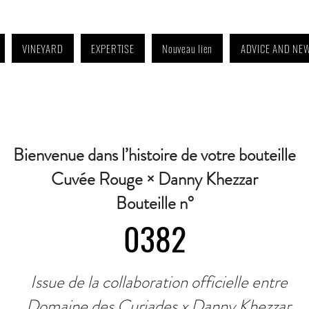
VINEYARD
EXPERTISE
Nouveau lien
ADVICE AND NE
4:30 p.m. to 6:30 p.m. | Wednesday: Closed | Saturday: 9 a.m. to 11:30 a.m. · C
Bienvenue dans l’histoire de votre bouteille
Cuvée Rouge × Danny Khezzar
Bouteille n°
0382
Issue de la collaboration officielle entre
Domaine des Curiades x Danny Khezzar