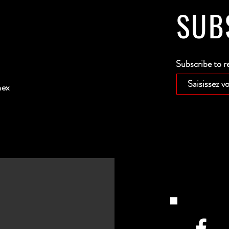
SUB
Subscribe to r
nex