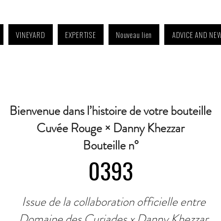
VINEYARD
EXPERTISE
Nouveau lien
ADVICE AND NE
4:30 p.m. to 6:30 p.m. | Wednesday: Closed | Saturday: 9 a.m. to 11:30 a.m. · C
Bienvenue dans l’histoire de votre bouteille
Cuvée Rouge × Danny Khezzar
Bouteille n°
0393
Issue de la collaboration officielle entre
Domaine des Curiades x Danny Khezzar