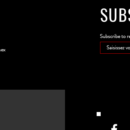
SUB
Subscribe to r
nex