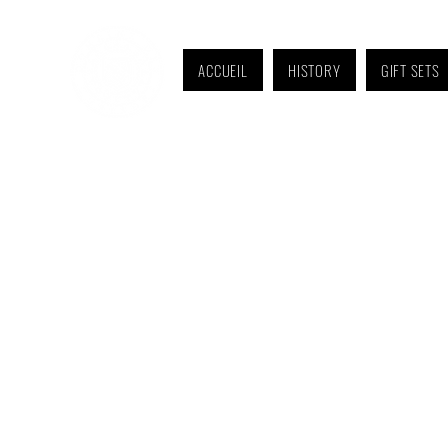
ACCUEIL
HISTORY
GIFT SETS
Monday to Friday: 9 a.m. to 11 a.m. and 