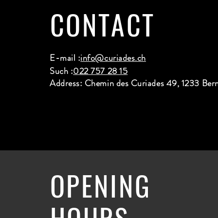
CONTACT
E-mail :
info@curiades.ch
Such :
022 757 28 15
Address: Chemin des Curiades 49, 1233 Ber
OPENING
HOURS