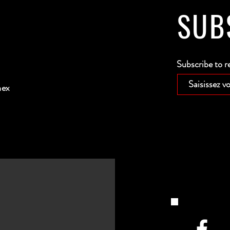
SUB
Subscribe to r
nex