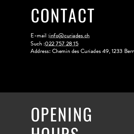
CONTACT
E-mail :
info@curiades.ch
Such :
022 757 28 15
Address: Chemin des Curiades 49, 1233 Ber
OPENING
HOURS