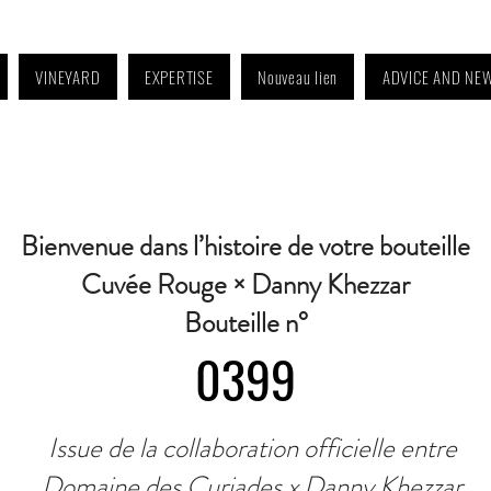
VINEYARD
EXPERTISE
Nouveau lien
ADVICE AND NE
4:30 p.m. to 6:30 p.m. | Wednesday: Closed | Saturday: 9 a.m. to 11:30 a.m. · C
Bienvenue dans l’histoire de votre bouteille
Cuvée Rouge × Danny Khezzar
Bouteille n°
0399
Issue de la collaboration officielle entre
Domaine des Curiades x Danny Khezzar