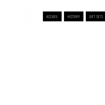
ACCUEIL
HISTORY
GIFT SETS
Monday to Friday: 9 a.m. to 11 a.m. and 