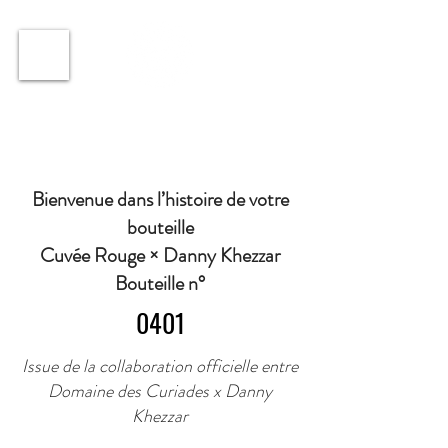
ℹ️ Horaire · Lundi au Vendredi : 9h à 11h et 16h30 à
18h30 | Mercredi : Fermé | Samedi : 9h à 11h30 ·
Bienvenue dans l’histoire de votre
bouteille
Cuvée Rouge × Danny Khezzar
Bouteille n°
0401
Issue de la collaboration officielle entre
Domaine des Curiades x Danny
Khezzar