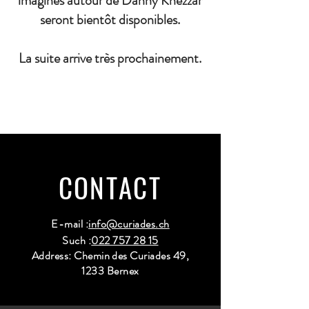
imaginés autour de Danny Khezzar
seront bientôt disponibles.
La suite arrive très prochainement.
CONTACT
E-mail :
info@curiades.ch
Such :
022 757 28 15
Address: Chemin des Curiades 49,
1233 Bernex