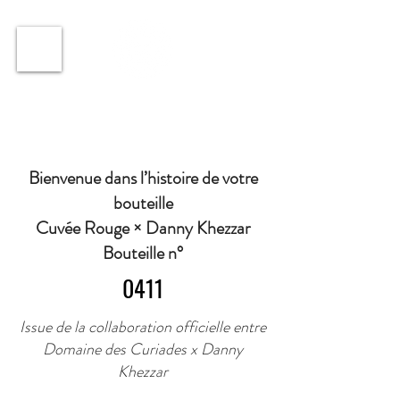
ℹ️ Horaire · Lundi au Vendredi : 9h à 11h et 16h30 à
18h30 | Mercredi : Fermé | Samedi : 9h à 11h30 ·
Bienvenue dans l’histoire de votre
bouteille
Cuvée Rouge × Danny Khezzar
Bouteille n°
0411
Issue de la collaboration officielle entre
Domaine des Curiades x Danny
Khezzar