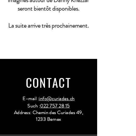
imaginés autour de Danny Khezzar
seront bientôt disponibles.
La suite arrive très prochainement.
CONTACT
E-mail :
info@curiades.ch
Such :
022 757 28 15
Address: Chemin des Curiades 49,
1233 Bernex