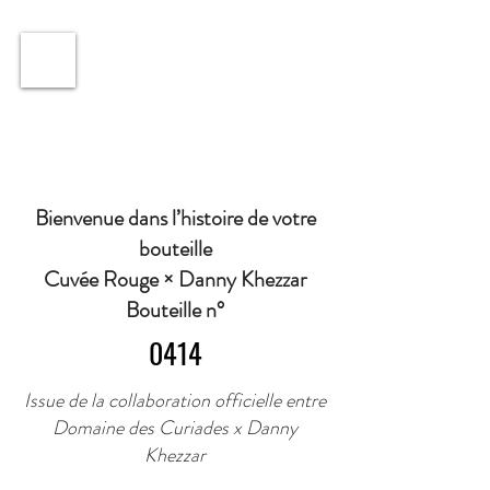
ℹ️ Horaire · Lundi au Vendredi : 9h à 11h et 16h30 à
18h30 | Mercredi : Fermé | Samedi : 9h à 11h30 ·
Bienvenue dans l’histoire de votre
bouteille
Cuvée Rouge × Danny Khezzar
Bouteille n°
0414
Issue de la collaboration officielle entre
Domaine des Curiades x Danny
Khezzar