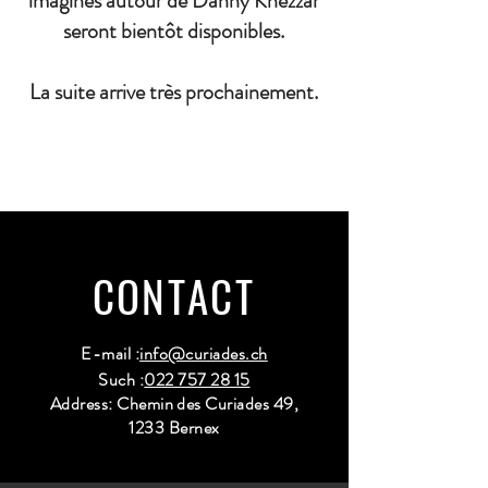
imaginés autour de Danny Khezzar
seront bientôt disponibles.
La suite arrive très prochainement.
CONTACT
E-mail :
info@curiades.ch
Such :
022 757 28 15
Address: Chemin des Curiades 49,
1233 Bernex