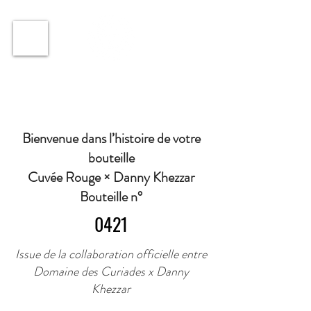
ℹ️ Horaire · Lundi au Vendredi : 9h à 11h et 16h30 à
18h30 | Mercredi : Fermé | Samedi : 9h à 11h30 ·
Bienvenue dans l’histoire de votre
bouteille
Cuvée Rouge × Danny Khezzar
Bouteille n°
0421
Issue de la collaboration officielle entre
Domaine des Curiades x Danny
Khezzar