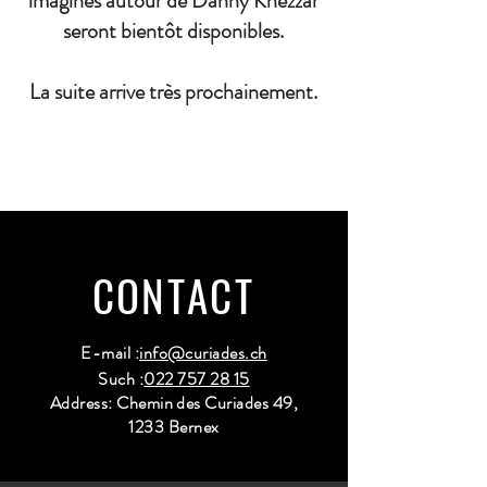
imaginés autour de Danny Khezzar
seront bientôt disponibles.
La suite arrive très prochainement.
CONTACT
E-mail :
info@curiades.ch
Such :
022 757 28 15
Address: Chemin des Curiades 49,
1233 Bernex