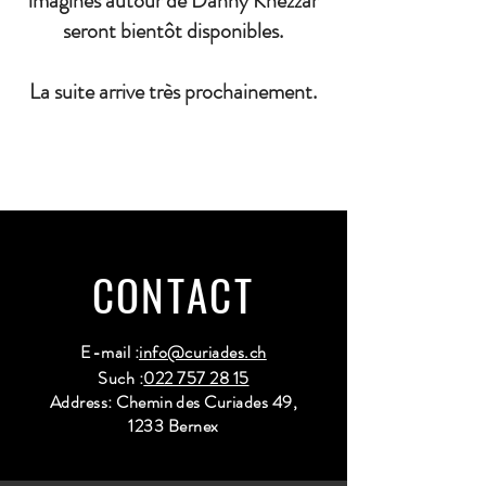
imaginés autour de Danny Khezzar
seront bientôt disponibles.
La suite arrive très prochainement.
CONTACT
E-mail :
info@curiades.ch
Such :
022 757 28 15
Address: Chemin des Curiades 49,
1233 Bernex