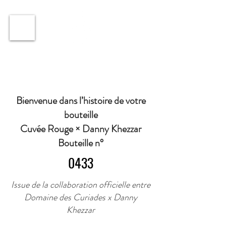
ℹ️ Horaire · Lundi au Vendredi : 9h à 11h et 16h30 à
18h30 | Mercredi : Fermé | Samedi : 9h à 11h30 ·
Bienvenue dans l’histoire de votre
bouteille
Cuvée Rouge × Danny Khezzar
Bouteille n°
0433
Issue de la collaboration officielle entre
Domaine des Curiades x Danny
Khezzar