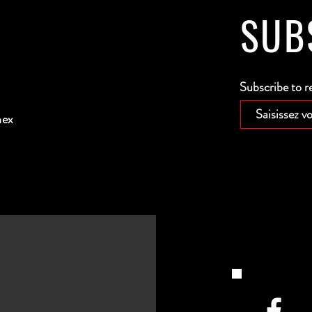
SUB
Subscribe to r
nex