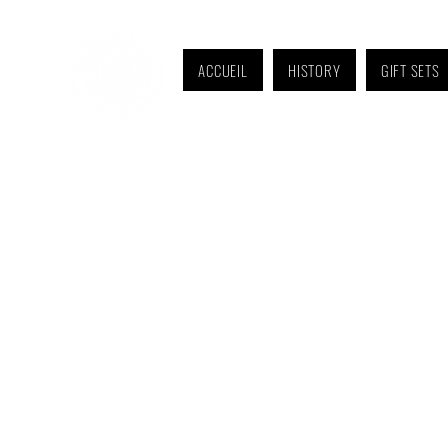
ACCUEIL
HISTORY
GIFT SETS
Monday to Friday: 9 a.m. to 11 a.m. and 