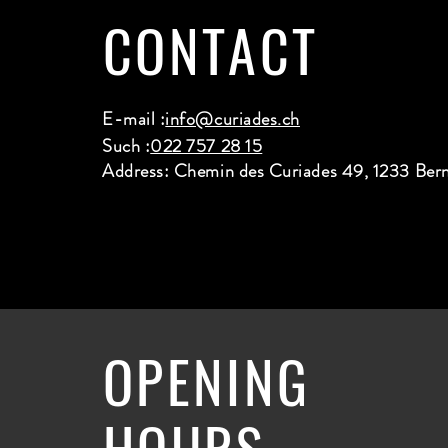
CONTACT
E-mail :
info@curiades.ch
Such :
022 757 28 15
Address: Chemin des Curiades 49, 1233 Ber
OPENING
HOURS