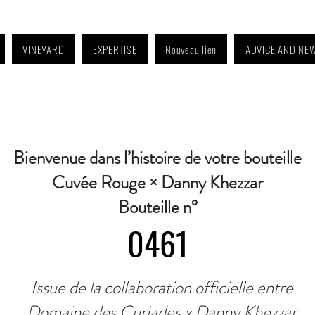
VINEYARD
EXPERTISE
Nouveau lien
ADVICE AND NE
4:30 p.m. to 6:30 p.m. | Wednesday: Closed | Saturday: 9 a.m. to 11:30 a.m. · C
Bienvenue dans l’histoire de votre bouteille
Cuvée Rouge × Danny Khezzar
Bouteille n°
0461
Issue de la collaboration officielle entre
Domaine des Curiades x Danny Khezzar