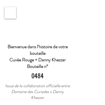
ℹ️ Horaire · Lundi au Vendredi : 9h à 11h et 16h30 à
18h30 | Mercredi : Fermé | Samedi : 9h à 11h30 ·
Bienvenue dans l’histoire de votre
bouteille
Cuvée Rouge × Danny Khezzar
Bouteille n°
0484
Issue de la collaboration officielle entre
Domaine des Curiades x Danny
Khezzar