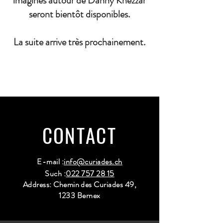
imaginés autour de Danny Khezzar
seront bientôt disponibles.
La suite arrive très prochainement.
CONTACT
E-mail :
info@curiades.ch
Such :
022 757 28 15
Address: Chemin des Curiades 49,
1233 Bernex