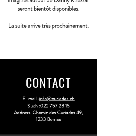
imaginés autour de Danny Khezzar
seront bientôt disponibles.
La suite arrive très prochainement.
CONTACT
E-mail :
info@curiades.ch
Such :
022 757 28 15
Address: Chemin des Curiades 49,
1233 Bernex