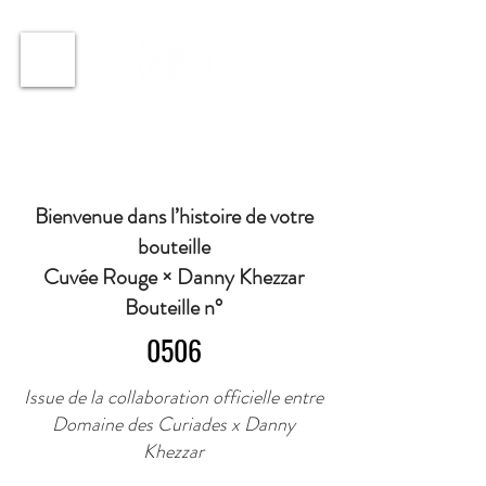
ℹ️ Horaire · Lundi au Vendredi : 9h à 11h et 16h30 à
18h30 | Mercredi : Fermé | Samedi : 9h à 11h30 ·
Bienvenue dans l’histoire de votre
bouteille
Cuvée Rouge × Danny Khezzar
Bouteille n°
0506
Issue de la collaboration officielle entre
Domaine des Curiades x Danny
Khezzar