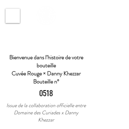
ℹ️ Horaire · Lundi au Vendredi : 9h à 11h et 16h30 à
18h30 | Mercredi : Fermé | Samedi : 9h à 11h30 ·
Bienvenue dans l’histoire de votre
bouteille
Cuvée Rouge × Danny Khezzar
Bouteille n°
0518
Issue de la collaboration officielle entre
Domaine des Curiades x Danny
Khezzar