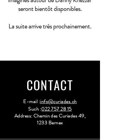
imaginés autour de Danny Khezzar
seront bientôt disponibles.
La suite arrive très prochainement.
CONTACT
E-mail :
info@curiades.ch
Such :
022 757 28 15
Address: Chemin des Curiades 49,
1233 Bernex