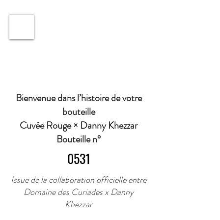
ℹ️ Horaire · Lundi au Vendredi : 9h à 11h et 16h30 à
18h30 | Mercredi : Fermé | Samedi : 9h à 11h30 ·
Bienvenue dans l’histoire de votre
bouteille
Cuvée Rouge × Danny Khezzar
Bouteille n°
0531
Issue de la collaboration officielle entre
Domaine des Curiades x Danny
Khezzar