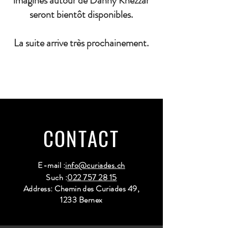
imaginés autour de Danny Khezzar
seront bientôt disponibles.
La suite arrive très prochainement.
CONTACT
E-mail :
info@curiades.ch
Such :
022 757 28 15
Address: Chemin des Curiades 49,
1233 Bernex