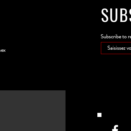
SUB
Subscribe to r
nex