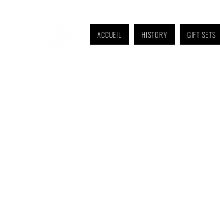
ACCUEIL
HISTORY
GIFT SETS
Monday to Friday: 9 a.m. to 11 a.m. and 