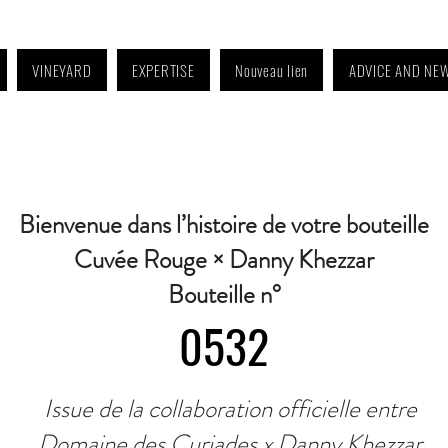
VINEYARD
EXPERTISE
Nouveau lien
ADVICE AND NE
4:30 p.m. to 6:30 p.m. | Wednesday: Closed | Saturday: 9 a.m. to 11:30 a.m. · C
Bienvenue dans l’histoire de votre bouteille
Cuvée Rouge × Danny Khezzar
Bouteille n°
0532
Issue de la collaboration officielle entre
Domaine des Curiades x Danny Khezzar