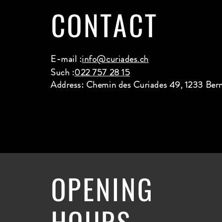
CONTACT
E-mail :
info@curiades.ch
Such :
022 757 28 15
Address: Chemin des Curiades 49, 1233 Ber
OPENING
HOURS