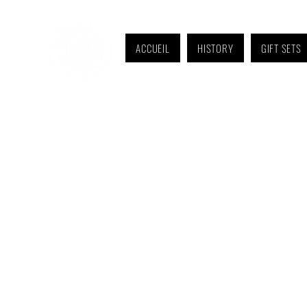
ACCUEIL
HISTORY
GIFT SETS
Monday to Friday: 9 a.m. to 11 a.m. and 