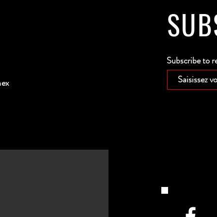
SUB
Subscribe to r
nex