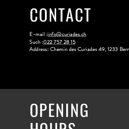
CONTACT
E-mail :
info@curiades.ch
Such :
022 757 28 15
Address: Chemin des Curiades 49, 1233 Ber
OPENING
HOURS