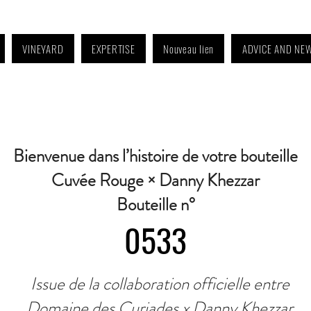
VINEYARD
EXPERTISE
Nouveau lien
ADVICE AND NE
4:30 p.m. to 6:30 p.m. | Wednesday: Closed | Saturday: 9 a.m. to 11:30 a.m. · C
Bienvenue dans l’histoire de votre bouteille
Cuvée Rouge × Danny Khezzar
Bouteille n°
0533
Issue de la collaboration officielle entre
Domaine des Curiades x Danny Khezzar