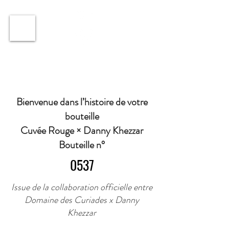
ℹ️ Horaire · Lundi au Vendredi : 9h à 11h et 16h30 à
18h30 | Mercredi : Fermé | Samedi : 9h à 11h30 ·
Bienvenue dans l’histoire de votre
bouteille
Cuvée Rouge × Danny Khezzar
Bouteille n°
0537
Issue de la collaboration officielle entre
Domaine des Curiades x Danny
Khezzar