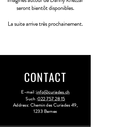
imaginés autour de Danny Khezzar
seront bientôt disponibles.
La suite arrive très prochainement.
CONTACT
E-mail :
info@curiades.ch
Such :
022 757 28 15
Address: Chemin des Curiades 49,
1233 Bernex