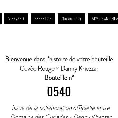
VINEYARD
EXPERTISE
Nouveau lien
ADVICE AND NE
4:30 p.m. to 6:30 p.m. | Wednesday: Closed | Saturday: 9 a.m. to 11:30 a.m. · C
Bienvenue dans l’histoire de votre bouteille
Cuvée Rouge × Danny Khezzar
Bouteille n°
0540
Issue de la collaboration officielle entre
Domaine des Curiades x Danny Khezzar