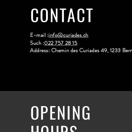
CONTACT
E-mail :
info@curiades.ch
Such :
022 757 28 15
Address: Chemin des Curiades 49, 1233 Ber
OPENING
HOURS