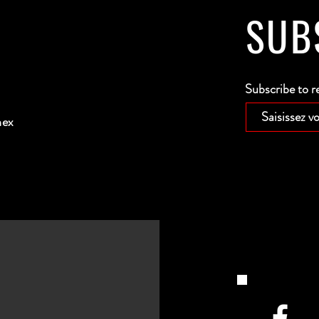
SUB
Subscribe to r
nex