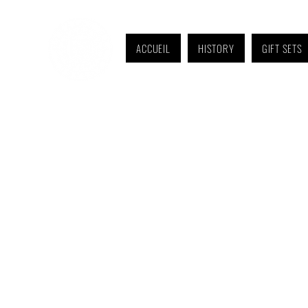
ACCUEIL
HISTORY
GIFT SETS
Monday to Friday: 9 a.m. to 11 a.m. and 