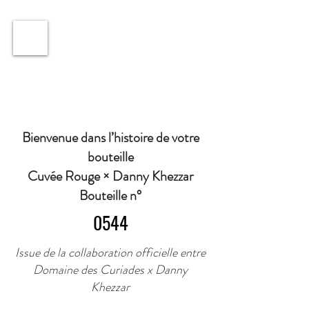
ℹ️ Horaire · Lundi au Vendredi : 9h à 11h et 16h30 à
18h30 | Mercredi : Fermé | Samedi : 9h à 11h30 ·
Bienvenue dans l’histoire de votre
bouteille
Cuvée Rouge × Danny Khezzar
Bouteille n°
0544
Issue de la collaboration officielle entre
Domaine des Curiades x Danny
Khezzar