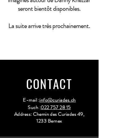
imaginés autour de Danny Khezzar
seront bientôt disponibles.
La suite arrive très prochainement.
CONTACT
E-mail :
info@curiades.ch
Such :
022 757 28 15
Address: Chemin des Curiades 49,
1233 Bernex