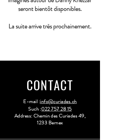
imaginés autour de Danny Khezzar
seront bientôt disponibles.
La suite arrive très prochainement.
CONTACT
E-mail :
info@curiades.ch
Such :
022 757 28 15
Address: Chemin des Curiades 49,
1233 Bernex