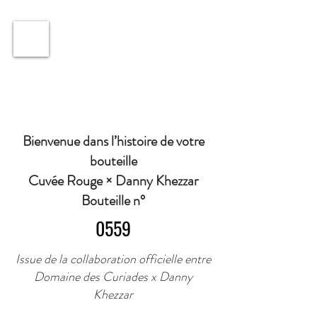
ℹ️ Horaire · Lundi au Vendredi : 9h à 11h et 16h30 à
18h30 | Mercredi : Fermé | Samedi : 9h à 11h30 ·
Bienvenue dans l’histoire de votre
bouteille
Cuvée Rouge × Danny Khezzar
Bouteille n°
0559
Issue de la collaboration officielle entre
Domaine des Curiades x Danny
Khezzar