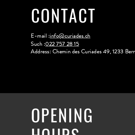
CONTACT
E-mail :
info@curiades.ch
Such :
022 757 28 15
Address: Chemin des Curiades 49, 1233 Ber
OPENING
HOURS