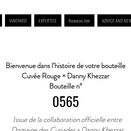
VINEYARD
EXPERTISE
Nouveau lien
ADVICE AND NE
4:30 p.m. to 6:30 p.m. | Wednesday: Closed | Saturday: 9 a.m. to 11:30 a.m. · C
Bienvenue dans l’histoire de votre bouteille
Cuvée Rouge × Danny Khezzar
Bouteille n°
0565
Issue de la collaboration officielle entre
Domaine des Curiades x Danny Khezzar