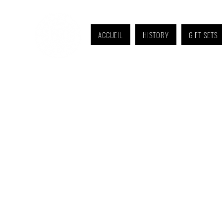
ACCUEIL
HISTORY
GIFT SETS
Monday to Friday: 9 a.m. to 11 a.m. and 