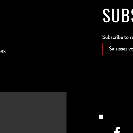
SUB
Subscribe to r
nex