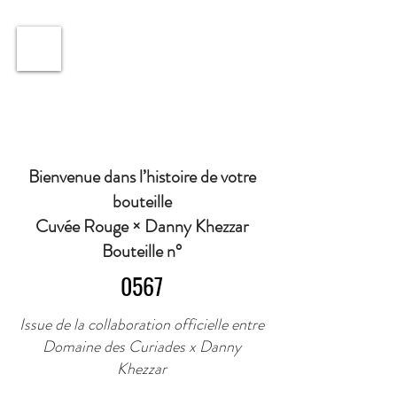
ℹ️ Horaire · Lundi au Vendredi : 9h à 11h et 16h30 à
18h30 | Mercredi : Fermé | Samedi : 9h à 11h30 ·
Bienvenue dans l’histoire de votre
bouteille
Cuvée Rouge × Danny Khezzar
Bouteille n°
0567
Issue de la collaboration officielle entre
Domaine des Curiades x Danny
Khezzar