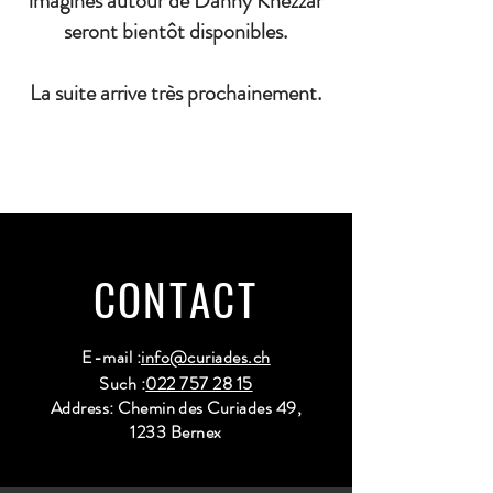
imaginés autour de Danny Khezzar
seront bientôt disponibles.
La suite arrive très prochainement.
CONTACT
E-mail :
info@curiades.ch
Such :
022 757 28 15
Address: Chemin des Curiades 49,
1233 Bernex