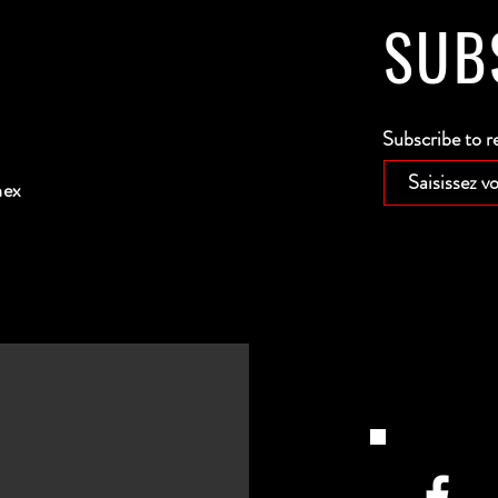
SUB
Subscribe to r
nex