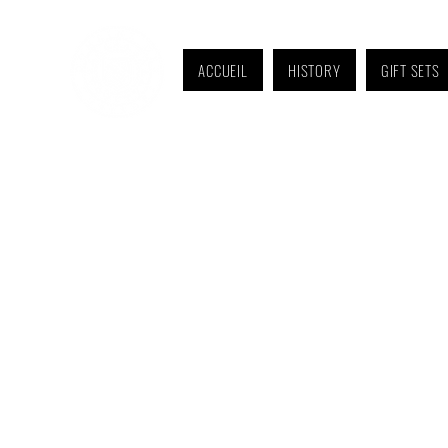
ACCUEIL
HISTORY
GIFT SETS
Monday to Friday: 9 a.m. to 11 a.m. and 