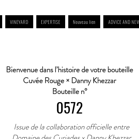
VINEYARD
EXPERTISE
Nouveau lien
ADVICE AND NE
4:30 p.m. to 6:30 p.m. | Wednesday: Closed | Saturday: 9 a.m. to 11:30 a.m. · C
Bienvenue dans l’histoire de votre bouteille
Cuvée Rouge × Danny Khezzar
Bouteille n°
0572
Issue de la collaboration officielle entre
Domaine des Curiades x Danny Khezzar