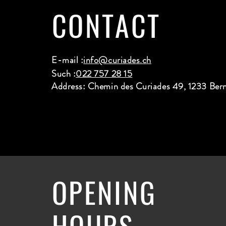
CONTACT
E-mail :
info@curiades.ch
Such :
022 757 28 15
Address: Chemin des Curiades 49, 1233 Ber
OPENING
HOURS