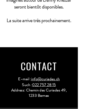
imaginés autour de Danny Khezzar
seront bientôt disponibles.
La suite arrive très prochainement.
CONTACT
E-mail :
info@curiades.ch
Such :
022 757 28 15
Address: Chemin des Curiades 49,
1233 Bernex