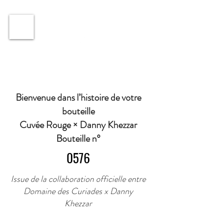
ℹ️ Horaire · Lundi au Vendredi : 9h à 11h et 16h30 à
18h30 | Mercredi : Fermé | Samedi : 9h à 11h30 ·
Bienvenue dans l’histoire de votre
bouteille
Cuvée Rouge × Danny Khezzar
Bouteille n°
0576
Issue de la collaboration officielle entre
Domaine des Curiades x Danny
Khezzar